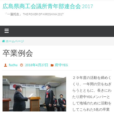
広島県商工会議所青年部連合会 2017
「一蓮托生」 THE POWER OF HIROSHIMA 2017
ホームページ
卒業例会
fuchu
2018年4月27日
府中YEG
２９年度の活動を締めく
くり、一年間の労をねぎ
らうとともに、長きにわ
たり府中YEGメンバーと
して地域のために活動を
してこられた5名の卒業