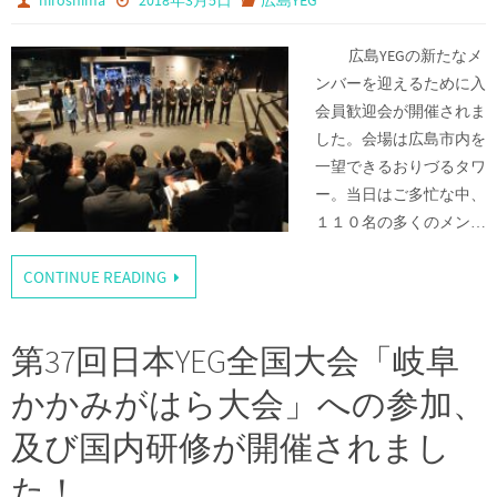
hiroshima
2018年3月5日
広島YEG
広島YEGの新たなメ
ンバーを迎えるために入
会員歓迎会が開催されま
した。会場は広島市内を
一望できるおりづるタワ
ー。当日はご多忙な中、
１１０名の多くのメン…
CONTINUE READING
第37回日本YEG全国大会「岐阜
かかみがはら大会」への参加、
及び国内研修が開催されまし
た！