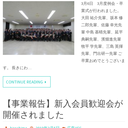
3月6日 3月度例会・卒
業式が行われました。
大田 祐介先輩、坂本 修
二郎先輩、佐藤 幸光先
輩 中島 基晴先輩、延平
典嗣先輩、濱畑進先輩
牧平 学先輩、三島 英揮
先輩、門出研一先輩 ご
卒業おめでとうございま
す。 長きにわ…
CONTINUE READING
【事業報告】新入会員歓迎会が
開催されました