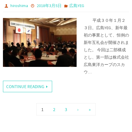
hiroshima
2018年3月5日
広島YEG
平成３０年１月２
３日。広島YEG、新年最
初の事業として、恒例の
新年互礼会が開催されま
した。 今回は二部構成
とし、第一部は株式会社
広島東洋カープのスカ
ウ…
CONTINUE READING
1
2
3
›
»