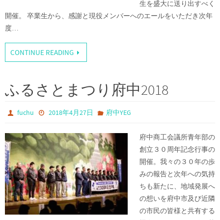
生を盛大に送り出すべく
開催。 卒業生から、感謝と現役メンバーへのエールをいただき次年
度…
CONTINUE READING
ふるさとまつり府中2018
fuchu
2018年4月27日
府中YEG
府中商工会議所青年部の
創立３０周年記念行事の
開催。我々の３０年の歩
みの報告と次年への気持
ちも新たに、地域発展へ
の想いを府中市及び近隣
の市民の皆様と共有する