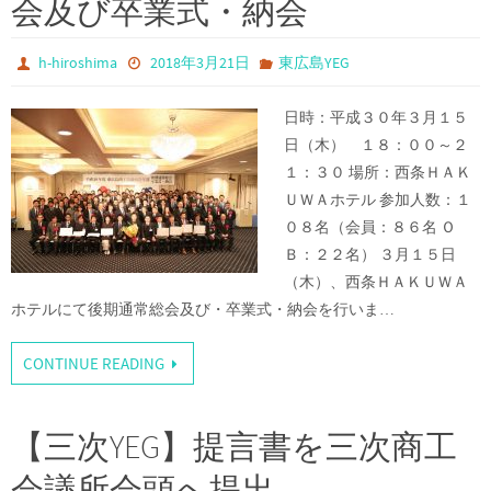
会及び卒業式・納会
h-hiroshima
2018年3月21日
東広島YEG
日時：平成３０年３月１５
日（木） １８：００～２
１：３０ 場所：西条ＨＡＫ
ＵＷＡホテル 参加人数：１
０８名（会員：８６名 Ｏ
Ｂ：２２名） ３月１５日
（木）、西条ＨＡＫＵＷＡ
ホテルにて後期通常総会及び・卒業式・納会を行いま…
CONTINUE READING
【三次YEG】提言書を三次商工
会議所会頭へ提出