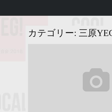
コ
広島県商工会議所青年部
COOL LOCAL ! COOL YEG ! ～魅力
ン
テ
ン
ツ
カテゴリー:
三原YE
へ
ス
キ
ッ
プ