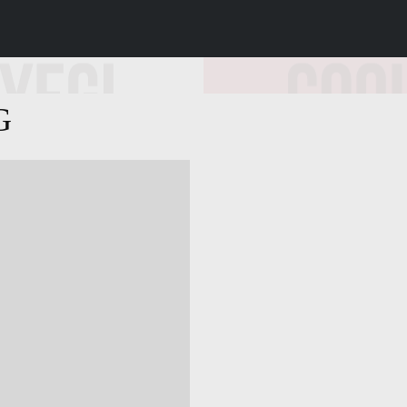
連合会 2018
ある地域、魅力あるYEGを目指して～ HKR-YEG2018
G