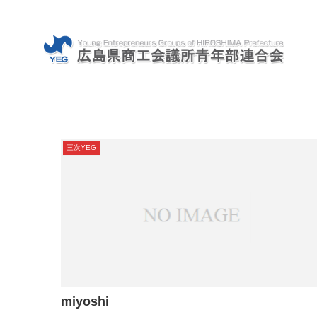
三次YEG
miyoshi