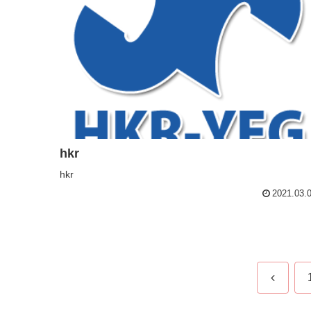
hkr
hkr
2021.03.
前
へ