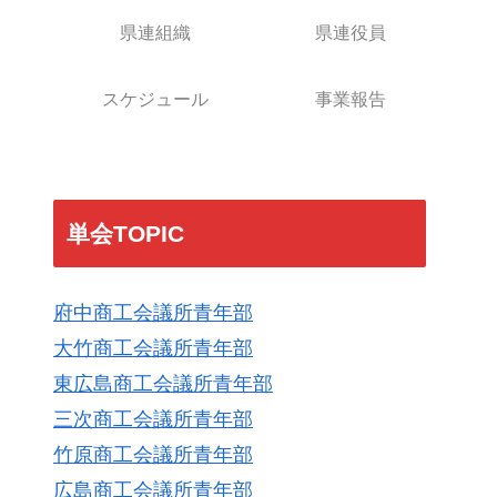
県連組織
県連役員
スケジュール
事業報告
単会TOPIC
府中商工会議所青年部
大竹商工会議所青年部
東広島商工会議所青年部
三次商工会議所青年部
竹原商工会議所青年部
広島商工会議所青年部