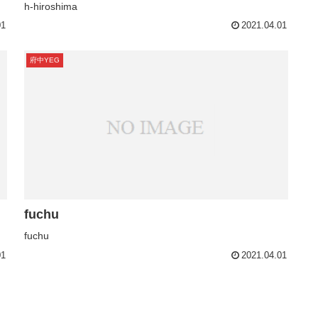
h-hiroshima
01
2021.04.01
府中YEG
fuchu
fuchu
01
2021.04.01