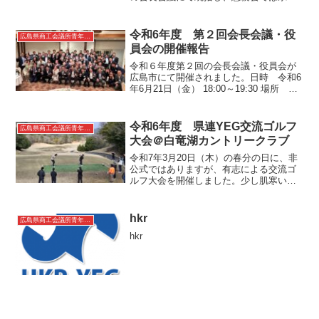
の卒業式を実施し、卒業生を盛大に送り
出しました！日 時 令和7年2月21日(金)
17:30 ～ 18:30 場 所 広島商工会議...
令和6年度 第２回会長会議・役
広島県商工会議所青年部連合会
員会の開催報告
令和６年度第２回の会長会議・役員会が
広島市にて開催されました。日時 令和6
年6月21日（金） 18:00～19:30 場所 ホ
テル広島サンプラザⅠ．開 会Ⅱ．挨 拶
Ⅲ．議 事1.審議事項(1) 全国大会広島大会
（仮称）開催候補地現地視察準備...
令和6年度 県連YEG交流ゴルフ
広島県商工会議所青年部連合会
大会＠白竜湖カントリークラブ
令和7年3月20日（木）の春分の日に、非
公式ではありますが、有志による交流ゴ
ルフ大会を開催しました。少し肌寒い気
候でしたが、今年度の締めくくりとし
て、単会の垣根を越えて交流を深め、楽
しくラウンドしました☆
hkr
広島県商工会議所青年部連合会
hkr