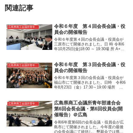
関連記事
令和６年度 第４回会長会議・役
広島県商工会議所青年部連合会
員会の開催報告
令和６年度第４回の会長会議・役員会が
三原市にて開催されました。日 時 令和6
年10月25日(金)18:00 ～ 19:30場 所 A+B
SPACE IMATOⅠ．開 会Ⅱ．挨 拶Ⅲ．議
事1.審議事項(1) 令和7年度若手後継者等
育成事業...
令和６年度 第３回会長会議・役
広島県商工会議所青年部連合会
員会の開催報告
令和６年度第３回の会長会議・役員会が
福山市にて開催されました。日時 令和6
年8月23日（金）17:30～19:00 場所 福
山商工会議所 101会議室Ⅰ．開 会Ⅱ．
挨 拶Ⅲ．議 事1.審議事項(1) 令和7年度会
長の選任について(2) 令和...
広島県商工会議所青年部連合会
広島県商工会議所青年部連合会
第6回会長会議・第6回役員会(開
催報告）＠広島
令和6年度第6回の会長会議・役員会が広
島市にて開催されました。今年度の最後
の会長会議にて統括し、懇親会では県連