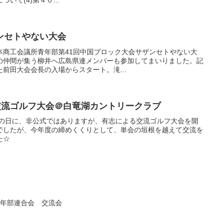
いて(4)第４０...
ンセトやない大会
、日本商工会議所青年部第41回中国ブロック大会サザンセトやない大
の仲間が集う柳井へ広島県連メンバーも参加してまいりました。記
前田大会会長の入場からスタート。滝...
交流ゴルフ大会＠白竜湖カントリークラブ
分の日に、非公式ではありますが、有志による交流ゴルフ大会を開
でしたが、今年度の締めくくりとして、単会の垣根を越えて交流を
た☆
青年部連合会 交流会