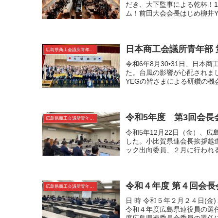
だき、大下監事による乾杯！1
ム！前田大会会長はじめ柳井Y
日本商工会議所青年部 
広島県商工会議所青年部連合会
令和6年8月30•31日、日本
た。台風の影響が心配されま
YEGの皆さまによる研鑽の機
令和5年度 第3回会長
広島県商工会議所青年部連合会
令和5年12月22日（金）、
した。小比賀県連会長挨拶越
ック出向委員、２月に行われる
令和４年度 第４回会
広島県商工会議所青年部連合会
日 時 令和５年２月２４日(金)
令和４年度広島県連役員の選任