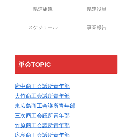
県連組織
県連役員
スケジュール
事業報告
単会TOPIC
府中商工会議所青年部
大竹商工会議所青年部
東広島商工会議所青年部
三次商工会議所青年部
竹原商工会議所青年部
広島商工会議所青年部