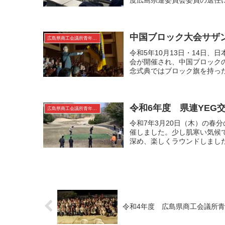
度広島県連委員会委員の選任につ
中国ブロック大会サザ
広島県商工会議所青年部連合会
令和5年10月13日・14日
会が開催され、中国ブロック
念式典ではブロック旗を持った
令和6年度 県連YEG
広島県商工会議所青年部連合会
令和7年3月20日（木）の春
催しました。少し肌寒い気候
深め、楽しくラウンドしまし
令和4年度 広島県商工会議所