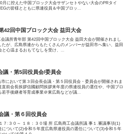
0月に控えた中国ブロック大会サザンセトやない大会のPRタイ
EGの皆様とともに県連役員＆中国ブロッ...
第42回中国ブロック大会 益田大会
商工会議所青年部 第42回中国ブロック大会 益田大会が開催されまし
したが、広島県連からもたくさんのメンバーが益田市へ集い、益田
会と心温まるおもてなしを受け、...
会議・第5回役員会/委員会
広島市において第３回会長会議・第５回役員会・委員会が開催されま
道直前会長挨拶信國顧問挨拶来年度の県連役員の選任や、中国ブロ
若手後継者等育成事業＠東広島などが議...
長会議・第６回役員会
１７:３０～ １８：３０場 所 広島商工会議所議 事１.審議事項(1)
について(2)令和５年度広島県連役員の選任について(3)令和５年