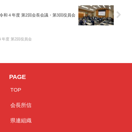
令和４年度 第2回会長会議・第3回役員会
４年度 第2回役員会
PAGE
TOP
会長所信
県連組織